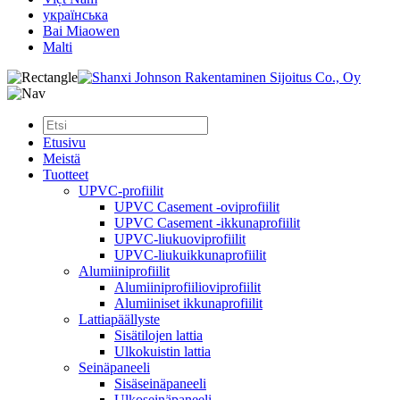
українська
Bai Miaowen
Malti
Etusivu
Meistä
Tuotteet
UPVC-profiilit
UPVC Casement -oviprofiilit
UPVC Casement -ikkunaprofiilit
UPVC-liukuoviprofiilit
UPVC-liukuikkunaprofiilit
Alumiiniprofiilit
Alumiiniprofiilioviprofiilit
Alumiiniset ikkunaprofiilit
Lattiapäällyste
Sisätilojen lattia
Ulkokuistin lattia
Seinäpaneeli
Sisäseinäpaneeli
Ulkoseinäpaneeli