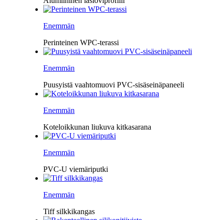
Alumiininen lasioviprofiili
Enemmän
Perinteinen WPC-terassi
Enemmän
Puusyistä vaahtomuovi PVC-sisäseinäpaneeli
Enemmän
Koteloikkunan liukuva kitkasarana
Enemmän
PVC-U viemäriputki
Enemmän
Tiff silkkikangas