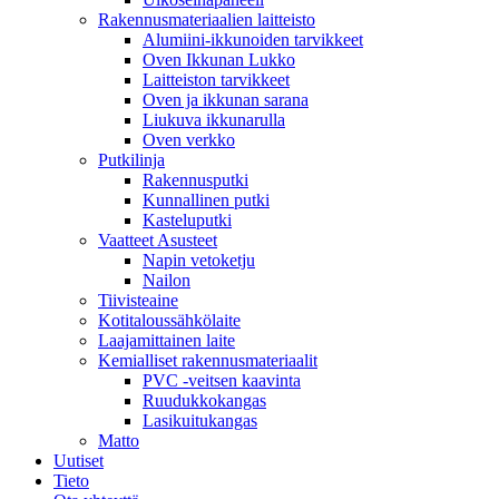
Rakennusmateriaalien laitteisto
Alumiini-ikkunoiden tarvikkeet
Oven Ikkunan Lukko
Laitteiston tarvikkeet
Oven ja ikkunan sarana
Liukuva ikkunarulla
Oven verkko
Putkilinja
Rakennusputki
Kunnallinen putki
Kasteluputki
Vaatteet Asusteet
Napin vetoketju
Nailon
Tiivisteaine
Kotitaloussähkölaite
Laajamittainen laite
Kemialliset rakennusmateriaalit
PVC -veitsen kaavinta
Ruudukkokangas
Lasikuitukangas
Matto
Uutiset
Tieto