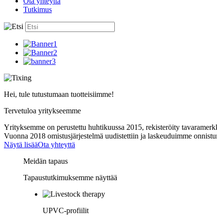
Ota yhteyttä
Tutkimus
Hei, tule tutustumaan tuotteisiimme!
Tervetuloa yritykseemme
Yrityksemme on perustettu huhtikuussa 2015, rekisteröity tavaramerk
Vuonna 2018 omistusjärjestelmä uudistettiin ja laskeuduimme onnistun
Näytä lisää
Ota yhteyttä
Meidän tapaus
Tapaustutkimuksemme näyttää
UPVC-profiilit