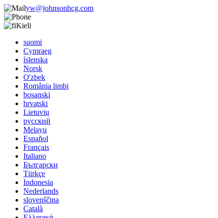
yw@johnsonhcg.com
Kieli
suomi
Cymraeg
íslenska
Norsk
O'zbek
România limbi
bosanski
hrvatski
Lietuvių
русский
Melayu
Español
Français
Italiano
Български
Türkçe
Indonesia
Nederlands
slovenščina
Català
Ελληνικά