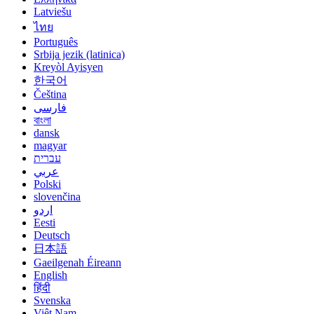
Latviešu
ไทย
Português
Srbija jezik (latinica)
Kreyòl Ayisyen
한국어
Čeština
فارسی
বাংলা
dansk
magyar
עברית
عربي
Polski
slovenčina
اردو
Eesti
Deutsch
日本語
Gaeilgenah Éireann
English
हिंदी
Svenska
Việt Nam