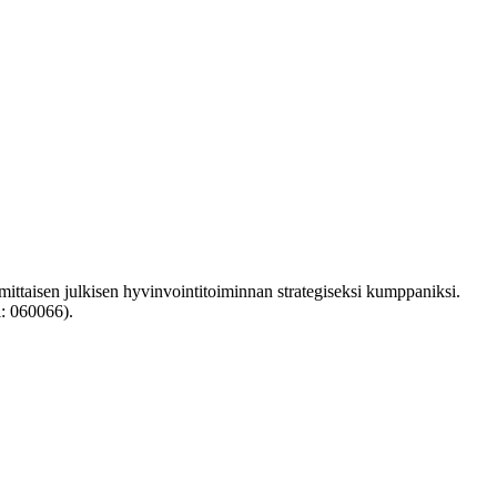
ttaisen julkisen hyvinvointitoiminnan strategiseksi kumppaniksi.
i: 060066).