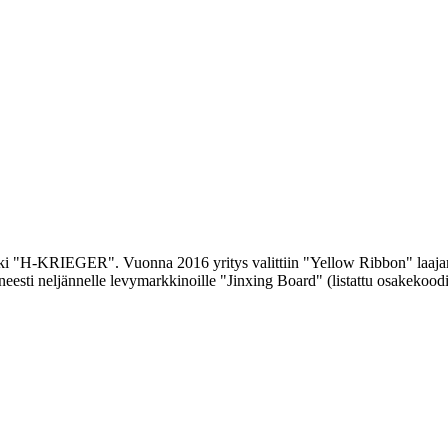
ki "H-KRIEGER". Vuonna 2016 yritys valittiin "Yellow Ribbon" laajami
eesti neljännelle levymarkkinoille "Jinxing Board" (listattu osakekood